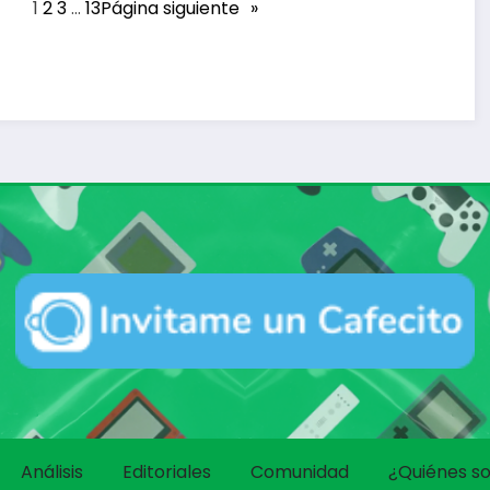
1
2
3
…
13
Página siguiente
»
Análisis
Editoriales
Comunidad
¿Quiénes s