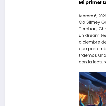
Mi primer 
febrero 6, 202
Go Slimey Go
Tembac, Chab
un dream tea
diciembre de
que para má
traemos unas
con la lectur