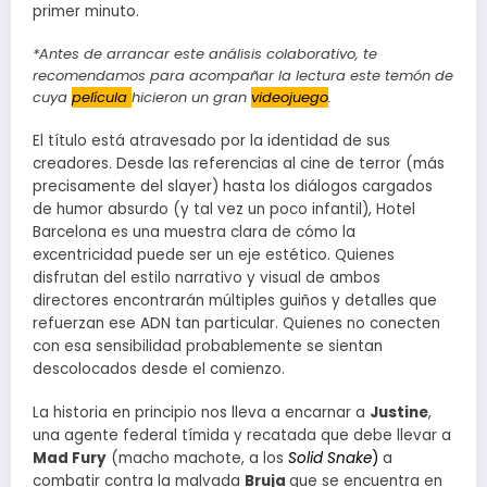
primer minuto.
*Antes de arrancar este análisis colaborativo, te
recomendamos para acompañar la lectura este temón de
cuya
película
hicieron un gran
videojuego
.
El título está atravesado por la identidad de sus
creadores. Desde las referencias al cine de terror (más
precisamente del slayer) hasta los diálogos cargados
de humor absurdo (y tal vez un poco infantil), Hotel
Barcelona es una muestra clara de cómo la
excentricidad puede ser un eje estético. Quienes
disfrutan del estilo narrativo y visual de ambos
directores encontrarán múltiples guiños y detalles que
refuerzan ese ADN tan particular. Quienes no conecten
con esa sensibilidad probablemente se sientan
descolocados desde el comienzo.
La historia en principio nos lleva a encarnar a
Justine
,
una agente federal tímida y recatada que debe llevar a
Mad Fury
(macho machote, a los
Solid Snake
)
a
combatir contra la malvada
Bruja
que se encuentra en