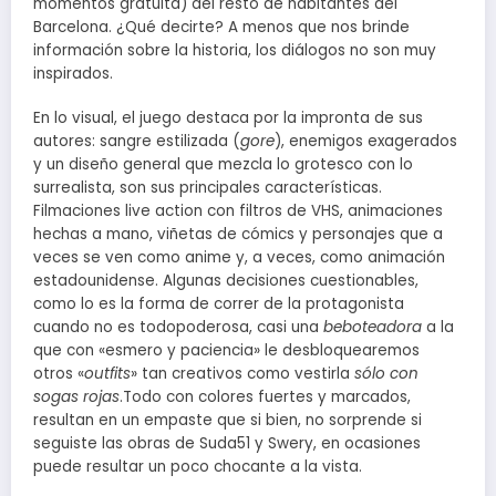
momentos gratuita) del resto de habitantes del
Barcelona. ¿Qué decirte? A menos que nos brinde
información sobre la historia, los diálogos no son muy
inspirados.
En lo visual, el juego destaca por la impronta de sus
autores: sangre estilizada (
gore
), enemigos exagerados
y un diseño general que mezcla lo grotesco con lo
surrealista, son sus principales características.
Filmaciones live action con filtros de VHS, animaciones
hechas a mano, viñetas de cómics y personajes que a
veces se ven como anime y, a veces, como animación
estadounidense. Algunas decisiones cuestionables,
como lo es la forma de correr de la protagonista
cuando no es todopoderosa, casi una
beboteadora
a la
que con «esmero y paciencia» le desbloquearemos
otros «
outfits
» tan creativos como vestirla
sólo con
sogas rojas
.Todo con colores fuertes y marcados,
resultan en un empaste que si bien, no sorprende si
seguiste las obras de Suda51 y Swery, en ocasiones
puede resultar un poco chocante a la vista.