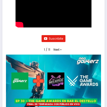
Suscribite
Next
»
1
/
11