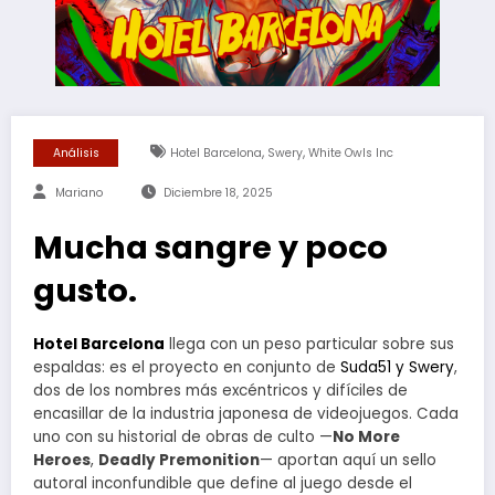
,
,
Análisis
Hotel Barcelona
Swery
White Owls Inc
Mariano
Diciembre 18, 2025
Mucha sangre y poco
gusto.
Hotel Barcelona
llega con un peso particular sobre sus
espaldas: es el proyecto en conjunto de
Suda51 y Swery
,
dos de los nombres más excéntricos y difíciles de
encasillar de la industria japonesa de videojuegos. Cada
uno con su historial de obras de culto —
No More
Heroes
,
Deadly Premonition
— aportan aquí un sello
autoral inconfundible que define al juego desde el