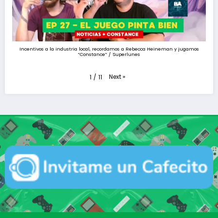
Incentivos a la industria local, recordamos a Rebecca Heineman y jugamos
“Constance” / Superlunes
Next
»
1
/
11