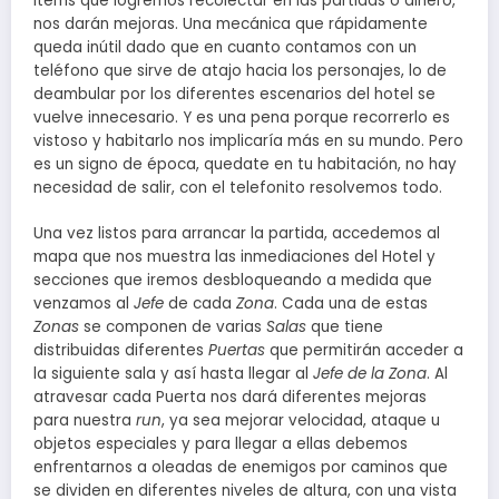
items que logremos recolectar en las partidas o dinero,
nos darán mejoras. Una mecánica que rápidamente
queda inútil dado que en cuanto contamos con un
teléfono que sirve de atajo hacia los personajes, lo de
deambular por los diferentes escenarios del hotel se
vuelve innecesario. Y es una pena porque recorrerlo es
vistoso y habitarlo nos implicaría más en su mundo. Pero
es un signo de época, quedate en tu habitación, no hay
necesidad de salir, con el telefonito resolvemos todo.
Una vez listos para arrancar la partida, accedemos al
mapa que nos muestra las inmediaciones del Hotel y
secciones que iremos desbloqueando a medida que
venzamos al
Jefe
de cada
Zona
. Cada una de estas
Zonas
se componen de varias
Salas
que tiene
distribuidas diferentes
Puertas
que permitirán acceder a
la siguiente sala y así hasta llegar al
Jefe de la Zona
. Al
atravesar cada Puerta nos dará diferentes mejoras
para nuestra
run
, ya sea mejorar velocidad, ataque u
objetos especiales y para llegar a ellas debemos
enfrentarnos a oleadas de enemigos por caminos que
se dividen en diferentes niveles de altura, con una vista