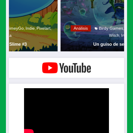
xelart
Análisis
Birdy Games
cartas
Enough with the
,
,
,
Witch
Indie
,
Un guiso de sensaciones.