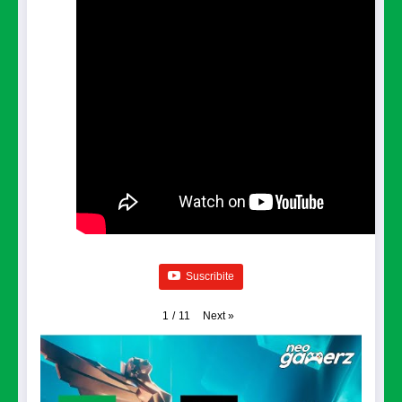
Suscribite
Next
»
1
/
11