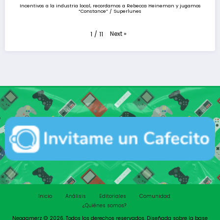
Incentivos a la industria local, recordamos a Rebecca Heineman y jugamos
“Constance” / Superlunes
Next
»
1
/
11
Inicio
Análisis
Editoriales
Comunidad
¿Quiénes somos?
Neogamerz © 2026. Todos los derechos reservados. Diseñada sobre la base