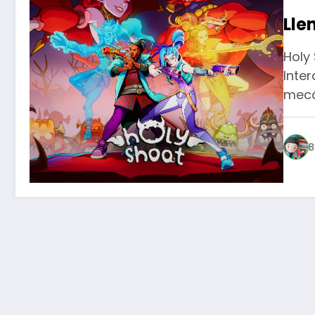
Lle
Holy 
Inter
mecá
B