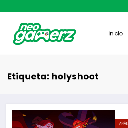
Saltar
al
contenido
Inicio
Etiqueta: holyshoot
ANÁL