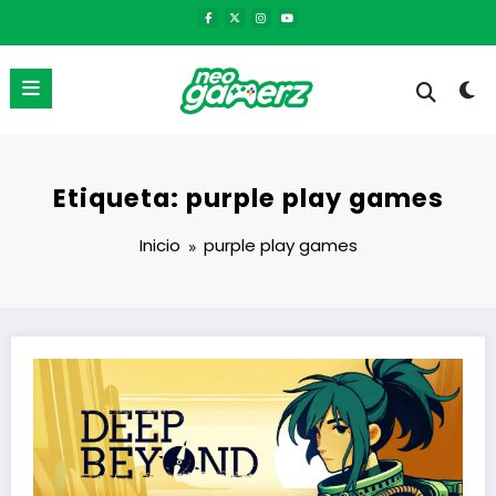
Saltar
al
contenido
Etiqueta: purple play games
Inicio
purple play games