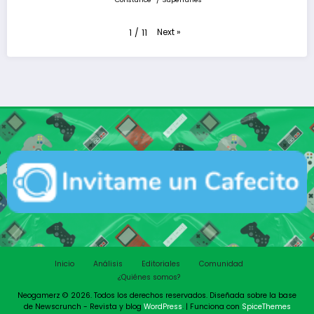
Next
»
1
/
11
Inicio
Análisis
Editoriales
Comunidad
¿Quiénes somos?
Neogamerz © 2026. Todos los derechos reservados. Diseñada sobre la base
de Newscrunch - Revista y blog
WordPress
. | Funciona con
SpiceThemes