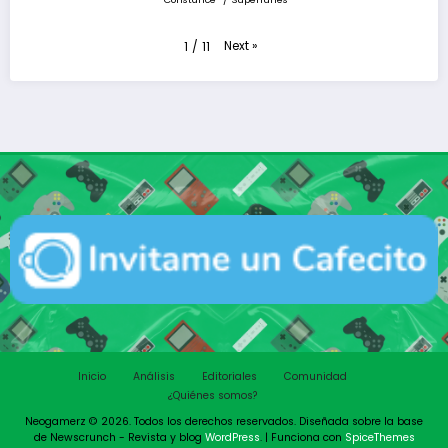
Next
»
1
/
11
Inicio
Análisis
Editoriales
Comunidad
¿Quiénes somos?
Neogamerz © 2026. Todos los derechos reservados. Diseñada sobre la base
de Newscrunch - Revista y blog
WordPress
. | Funciona con
SpiceThemes