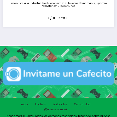
Incentivos a la industria local, recordamos a Rebecca Heineman y jugamos
“Constance” / Superlunes
Next
»
1
/
11
Inicio
Análisis
Editoriales
Comunidad
¿Quiénes somos?
Neogamerz © 2026. Todos los derechos reservados. Diseñada sobre la base