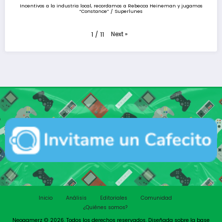
Incentivos a la industria local, recordamos a Rebecca Heineman y jugamos
“Constance” / Superlunes
Next
»
1
/
11
Inicio
Análisis
Editoriales
Comunidad
¿Quiénes somos?
Neogamerz © 2026. Todos los derechos reservados. Diseñada sobre la base