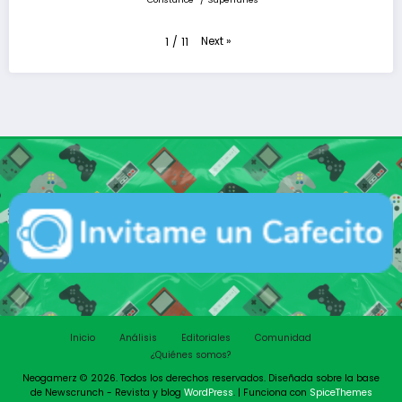
Next
»
1
/
11
Inicio
Análisis
Editoriales
Comunidad
¿Quiénes somos?
Neogamerz © 2026. Todos los derechos reservados. Diseñada sobre la base
de Newscrunch - Revista y blog
WordPress
. | Funciona con
SpiceThemes